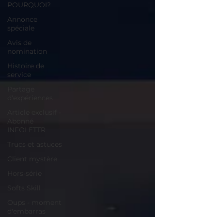
POURQUOI?
Annonce
spéciale
Avis de
nomination
Histoire de
service
Partage
d'expériences
Article exclusif -
Abonné
INFOLETTR
Trucs et astuces
Client mystère
Hors-série
Softs Skill
Oups - moment
d'embarras