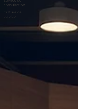
Service de
consultation
Culture de
service