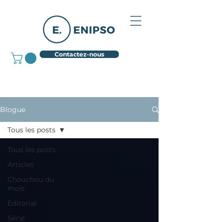
Contactez-nous
Blogue
Tous les posts
Tous les posts
Articles
Chouchou du
mois
Éditorial
Série