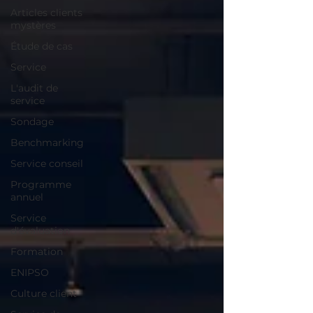
Articles clients
mystères
Étude de cas
Service
L'audit de
service
Sondage
Benchmarking
Service conseil
Programme
annuel
Service
d'évaluation
Formation
ENIPSO
Culture client