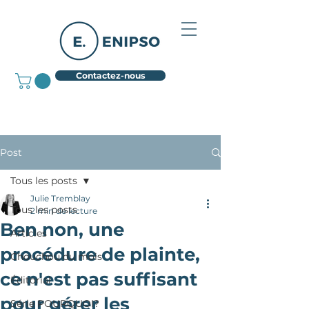
Contactez-nous
Post
Tous les posts
Julie Tremblay
Tous les posts
2 min de lecture
Ben non, une
Articles
procédure de plainte,
Chouchou du mois
ce n'est pas suffisant
Éditorial
pour gérer les
Série POURQUOI?