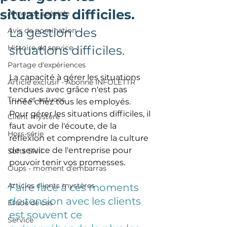
situations difficiles.
Annonce spéciale
La gestion des 
Avis de nomination
Histoire de service
situations difficiles. 
Partage d'expériences
La capacité à gérer les situations 
Article exclusif - Abonné INFOLETTR
tendues avec grâce n'est pas 
Trucs et astuces
innée chez tous les employés. 
Pour gérer les situations difficiles, il 
Client mystère
faut avoir de l'écoute, de la 
Hors-série
réflexion et comprendre la culture 
de service de l'entreprise pour 
Softs Skill
pouvoir tenir vos promesses. 
Oups - moment d'embarras
Articles clients mystères
Faire face à ces moments 
de tension avec les clients 
Étude de cas
est souvent ce 
Service