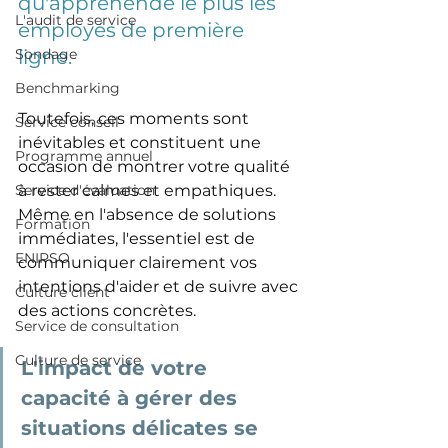
qu'appréhende le plus les 
L'audit de service
employés de première 
Sondage
ligne. 
Benchmarking
Toutefois, ces moments sont 
Service conseil
inévitables et constituent une 
Programme annuel
occasion de montrer votre qualité 
Service d'évaluation
à rester calmes et empathiques. 
Même en l'absence de solutions 
Formation
immédiates, l'essentiel est de 
ENIPSO
communiquer clairement vos 
intentions d'aider et de suivre avec 
Culture client
des actions concrètes.
Service de consultation
Culture de service
L'impact de votre 
capacité à gérer des 
situations délicates se 