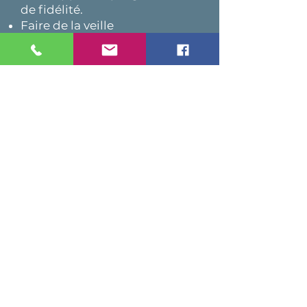
de fidélité.
Faire de la veille
concurrentielle et un
benchmarking.
Animer un atelier de
planification stratégique de
l'expérience client.
Gérer les plaintes et
commentaires clients.
Gérer temporairement d’un
département de service à la
clientèle.
Choisir de solutions
technologiques pour la
gestion de la relation client.
Sélectionner des outils de
gestion des sondages.
Développer des discours
expérientiel.