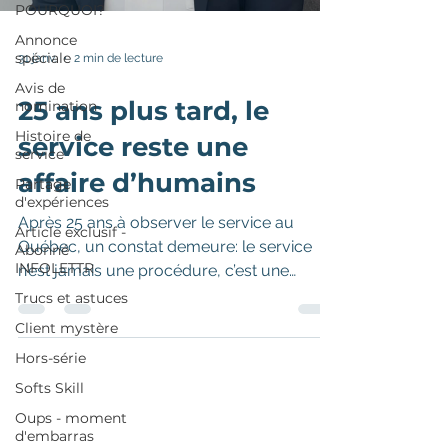
POURQUOI?
Annonce
spéciale
31 janv.
2 min de lecture
Avis de
25 ans plus tard, le
nomination
Histoire de
service reste une
service
affaire d’humains
Partage
d'expériences
Après 25 ans à observer le service au
Article exclusif -
Québec, un constat demeure: le service
Abonné
INFOLETTR
n’est jamais une procédure, c’est une
relation humaine. Depuis 2000, ENIPSO a
Trucs et astuces
réalisé des milliers d’évaluations,
Client mystère
accompagné des centaines d’organisations
Hors-série
et formé des dizaines de milliers
Softs Skill
d’employés. Une chose est claire : on ne
change pas le client, mais on peut
Oups - moment
d'embarras
transformer l’échange. Cet article marque