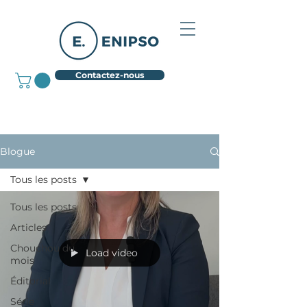
Contactez-nous
Blogue
Tous les posts
Tous les posts
Articles
Chouchou du
Load video
mois
Éditorial
Série