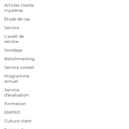
nos 25 ans et ouvre la discussion sur ce
Articles clients
mystères
que le service est devenu — et ce qu’il doit
rester.
Étude de cas
Service
L'audit de
service
Sondage
Benchmarking
Service conseil
Programme
annuel
Service
d'évaluation
Formation
ENIPSO
Culture client