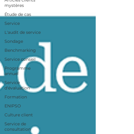
Articles clients
mystères
Étude de cas
Service
L'audit de service
Sondage
Benchmarking
Service conseil
Programme
annuel
Service
d'évaluation
Formation
ENIPSO
Culture client
Service de
consultation