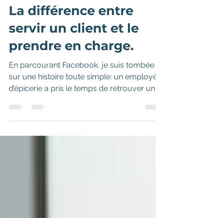
21 mai
2 min de lecture
La différence entre
servir un client et le
prendre en charge.
En parcourant Facebook, je suis tombée
sur une histoire toute simple: un employé
d’épicerie a pris le temps de retrouver un
client dans le magasin après avoir
finalement trouvé le produit qu’il cherchait.
Un petit geste, sans obligation, mais qui
transforme une transaction ordinaire en
expérience marquante. Cet article explore
pourquoi ce sont souvent ces attentions
humaines qui créent la fidélité des clients.