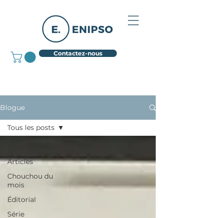
Contactez-nous
Blogue
Tous les posts
Tous les posts
Articles
Chouchou du
mois
Éditorial
Série