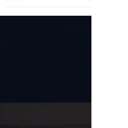
vécue au Fairmont Le Château Frontenac,
Katherine Huot-Tremblay partage une
réflexion sur ce qui transforme une
interaction en un souvenir durable.