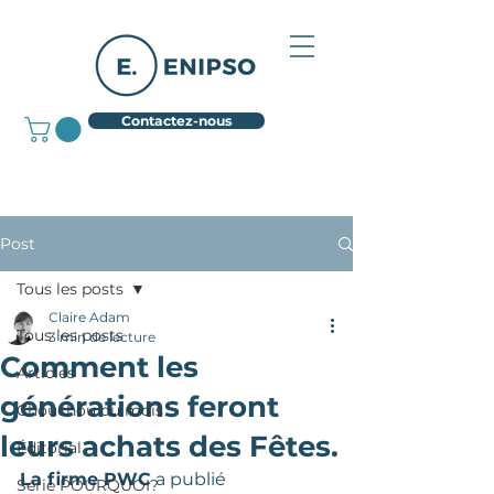
Contactez-nous
Post
Tous les posts
Claire Adam
Tous les posts
3 min de lecture
Comment les
Articles
générations feront
Chouchou du mois
leurs achats des Fêtes.
Éditorial
La firme PWC
 a publié 
Série POURQUOI?