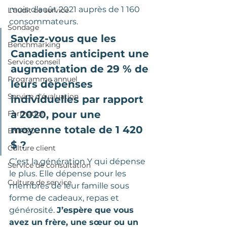
mois d’août 2021 auprès de 1 160 
L'audit de service
consommateurs.  
Sondage
Saviez-vous que les 
Benchmarking
Canadiens anticipent une 
Service conseil
augmentation de 29 % de 
Programme annuel
leurs dépenses 
Service d'évaluation
individuelles par rapport 
à 2020, pour une 
Formation
moyenne totale de 1 420 
ENIPSO
$ ?
Culture client
C’est la génération Y qui dépense 
Service de consultation
le plus. Elle dépense pour les 
Culture de service
membres de leur famille sous 
forme de cadeaux, repas et 
générosité. 
J’espère que vous 
avez un frère, une sœur ou un 