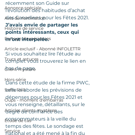
récemment son Guide sur 
Annonce spéciale
l’évolution des habitudes d’achat 
des Canadiens pour les Fêtes 2021. 
Avis de nomination
J’avais envie de partager les 
Histoire de service
points intéressants, ceux qui 
Partage d'expériences
m’ont interpelée.
Article exclusif - Abonné INFOLETTR
Si vous souhaitez lire l’étude au 
Trucs et astuces
complet vous trouverez le lien en 
bas de page.  
Client mystère
Hors-série
Dans cette étude de la firme PWC, 
Softs Skill
celle-ci aborde les prévisions de 
dépenses pour les Fêtes 2021 et 
Oups - moment d'embarras
vous renseigne, détaillants, sur le 
Articles clients mystères
degré de confiance des 
consommateurs à la veille du 
Étude de cas
temps des fêtes. Le sondage est 
Service
national et a été mené à la fin du 