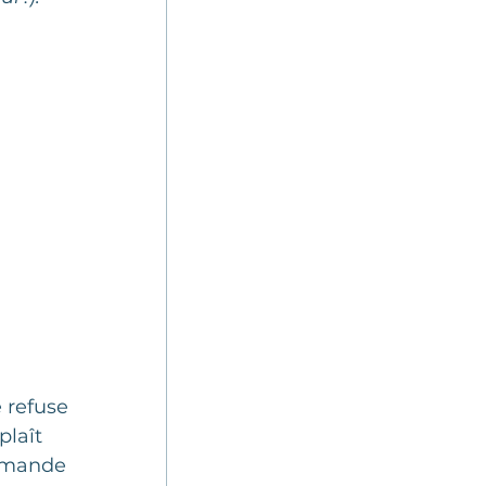
Sondage
ation
 
 refuse 
plaît 
demande 