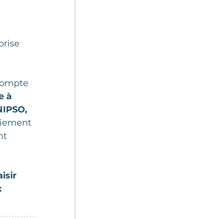
rise 
compte 
e à 
NIPSO, 
aiement 
nt 
isir 
 