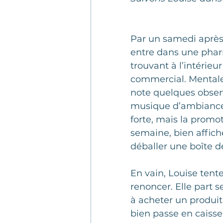
Client mystère
Hors-sé
Par un samedi après
Articles clients mystères
entre dans une phar
trouvant à l’intérieu
commercial. Mentale
Benchmarking
Servic
note quelques observ
musique d’ambiance 
forte, mais la promot
Formation
ENIPSO
semaine, bien affich
déballer une boîte de
Culture de service
En vain, Louise tente
renoncer. Elle part s
à acheter un produit 
bien passe en caisse