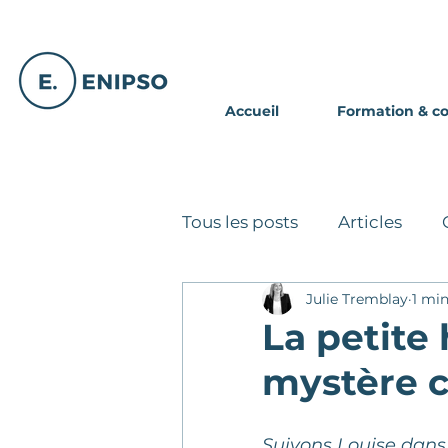
Accueil
Formation & c
Tous les posts
Articles
Julie Tremblay
1 min
Annonce spéciale
Avi
La petite 
mystère 
Partage d'expériences
Suivons Louise dans 