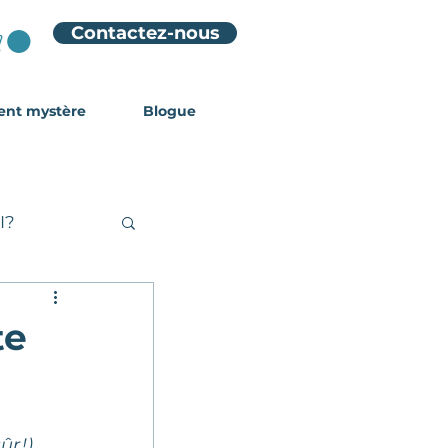
Contactez-nous
ient mystère
Blogue
I?
te
tuces
r !).