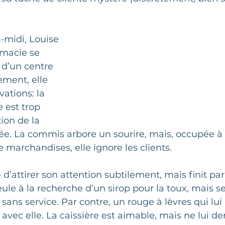
rie
Softs Skill
Oups - moment d'embarras
-midi, Louise 
Étude de cas
Service
L'audit de service
macie se 
r d’un centre 
ment, elle 
e conseil
Programme annuel
Service d'évalu
ations: la 
est trop 
ion de la 
Culture client
Service de consultation
ée. La commis arbore un sourire, mais, occupée à 
 marchandises, elle ignore les clients.
 d’attirer son attention subtilement, mais finit par
eule à la recherche d’un sirop pour la toux, mais se
sans service. Par contre, un rouge à lèvres qui lui 
 avec elle. La caissière est aimable, mais ne lui 