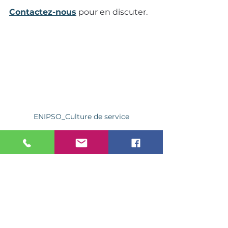
Contactez-nous
 pour en discuter.
ENIPSO_Culture de service
relation client
attentes clients 2025
autonomie client
transparence service
service humain
expérience client moderne
service client éthique
Articles
Culture client