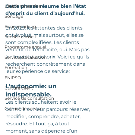
Cette phrase résume bien l’état 
L'audit de service
d’esprit du client d’aujourd’hui.
Sondage
Benchmarking
En 2025, les attentes des clients 
ont évolué, mais surtout, elles se 
Service conseil
sont complexifiées. Les clients 
Programme annuel
veulent de l’efficacité, oui. Mais pas 
à n’importe quel prix. Voici ce qu’ils 
Service d'évaluation
recherchent concrètement dans 
Formation
leur expérience de service:
ENIPSO
L’autonomie: un 
Culture client
indispensable.
Service de consultation
Les clients souhaitent avoir le 
Culture de service
contrôle sur leur parcours: réserver, 
modifier, comprendre, acheter, 
résoudre. Et tout ça, à tout 
moment, sans dépendre d’un 