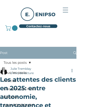
Contactez-nous
Post
Tous les posts
Julie Tremblay
Tous les posts
2 min de lecture
Les attentes des clients
Articles
en 2025: entre
Chouchou du mois
autonomie,
Éditorial
transparence et
Série POURQUOI?