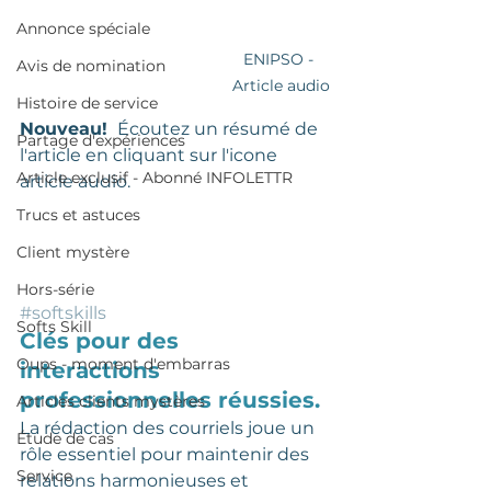
Annonce spéciale
ENIPSO - 
Avis de nomination
Article audio
Histoire de service
Nouveau! 
 Écoutez un résumé de 
Partage d'expériences
l'article en cliquant sur l'icone 
Article exclusif - Abonné INFOLETTR
article audio. 
Trucs et astuces
Client mystère
Hors-série
#softskills
Softs Skill
Clés pour des 
Oups - moment d'embarras
interactions 
professionnelles réussies.
Articles clients mystères
La rédaction des courriels joue un 
Étude de cas
rôle essentiel pour maintenir des 
Service
relations harmonieuses et 