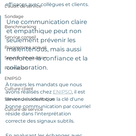
efficaces avec collègues et clients. 
L'audit de service
Sondage
Une communication claire 
Benchmarking
et empathique peut non 
Service conseil
seulement prévenir les 
Programme annuel
malentendus, mais aussi 
renforcer la confiance et la 
Service d'évaluation
collaboration.
Formation
ENIPSO
À travers les mandats que nous 
Culture client
avons réalisés chez 
ENIPSO
, il est 
devenu évident que la clé d'une 
Service de consultation
bonne communication par courriel 
Culture de service
réside dans l'interprétation 
correcte des signaux subtils. 
En analysant les échanges avec 