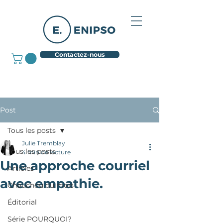
Contactez-nous
Post
Tous les posts
Julie Tremblay
Tous les posts
4 min de lecture
Une approche courriel
Articles
avec empathie.
Chouchou du mois
Éditorial
Série POURQUOI?