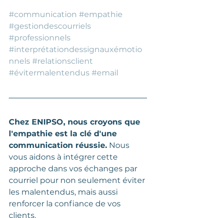
#communication
#empathie
#gestiondescourriels
#professionnels
#interprétationdessignauxémotio
nnels
#relationsclient
#évitermalentendus
#email
Chez ENIPSO, nous croyons que 
l'empathie est la clé d'une 
communication réussie.
 Nous 
vous aidons à intégrer cette 
approche dans vos échanges par 
courriel pour non seulement éviter 
les malentendus, mais aussi 
renforcer la confiance de vos 
clients.