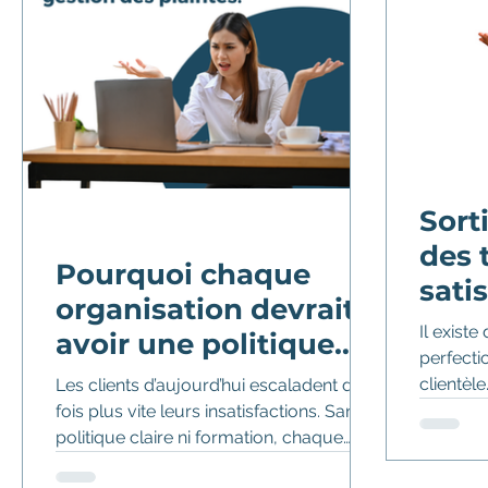
Service conseil
Programme annuel
Service
Culture de service
Sort
des 
Pourquoi chaque
sati
organisation devrait
Il existe
avoir une politique
perfecti
claire de gestion des
clientèle
Les clients d’aujourd’hui escaladent deux
plaintes.
fois plus vite leurs insatisfactions. Sans
politique claire ni formation, chaque
plainte devient un risque. Découvrez