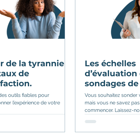
 d'évaluation
Formation
ENIPSO
Culture cli
ir de la tyrannie
Les échelles
taux de
d’évaluation
sfaction.
sondages de 
 des outils fiables pour
Vous souhaitez sonder v
onner l’expérience de votre
mais vous ne savez pas
.
commencer. Laissez-no
quelques petits trucs!