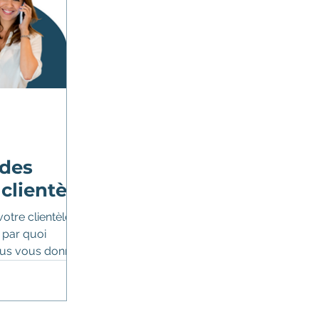
ent
Service de consultation
 des
clientèle
otre clientèle,
 par quoi
us vous donner