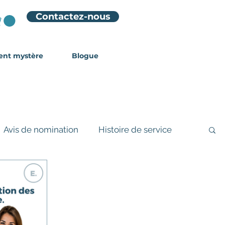
Contactez-nous
ient mystère
Blogue
Avis de nomination
Histoire de service
Hors-série
Softs Skill
e
Sondage
Benchmarking