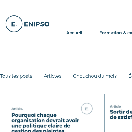
Accueil
Formation & c
Tous les posts
Articles
Chouchou du mois
É
Partage d'expériences
Article exclusif - Abon
Oups - moment d'embarras
Articles clients my