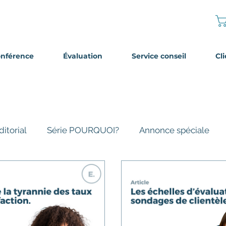
onférence
Évaluation
Service conseil
Cl
ditorial
Série POURQUOI?
Annonce spéciale
né INFOLETTR
Trucs et astuces
Client mystère
stères
Étude de cas
Service
L'audit de servic