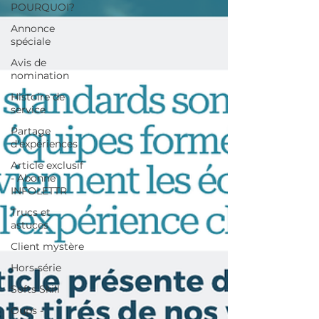
POURQUOI?
Annonce
spéciale
Avis de
nomination
Histoire de
service
Partage
d'expériences
Article exclusif
- Abonné
INFOLETTR
Trucs et
astuces
Client mystère
Hors-série
Softs Skill
Oups -