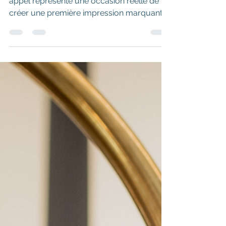
futur client?
Au téléphone, tout commence. Chaque
appel représente une occasion réelle de
créer une première impression marquante,
de personnaliser l’échange et de conclure
une réservation. Si l’accueil est
généralement bien maîtrisé, les occasions
de se distinguer et de maximiser la
conversion demeurent trop souvent sous-
exploitées. Le téléphone n’est pas qu’un
outil opérationnel : c’est un véritable levier
d’expérience client et de performance.