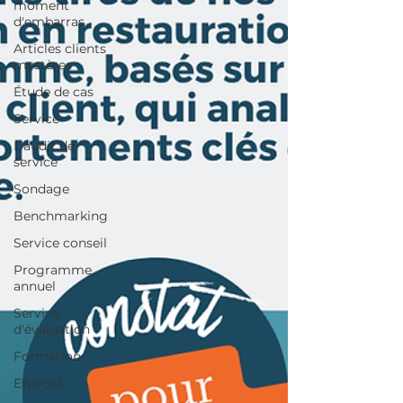
moment
d'embarras
Articles clients
mystères
Étude de cas
Service
L'audit de
service
Sondage
Benchmarking
Service conseil
Programme
annuel
Service
d'évaluation
Formation
ENIPSO