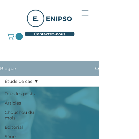
Contactez-nous
Blogue
Étude de cas
Tous les posts
Articles
Chouchou du
mois
Éditorial
Série