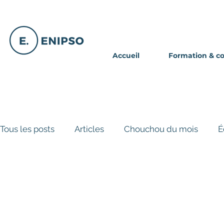
Accueil
Formation & c
Tous les posts
Articles
Chouchou du mois
É
Avis de nomination
Histoire de service
Par
Article exclusif - Abonné INFOLETTR
Trucs et a