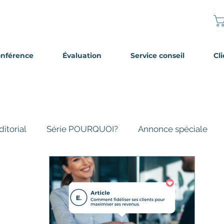
onférence
Évaluation
Service conseil
Cl
ditorial
Série POURQUOI?
Annonce spéciale
tage d'expériences
stuces
Client mystère
Hors-série