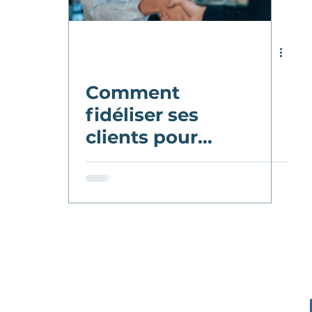
cles clients mystères
Étude de cas
Service
Comment
Service conseil
Programme annuel
fidéliser ses
clients pour
Culture client
Service de consultation
maximiser ses
revenus?