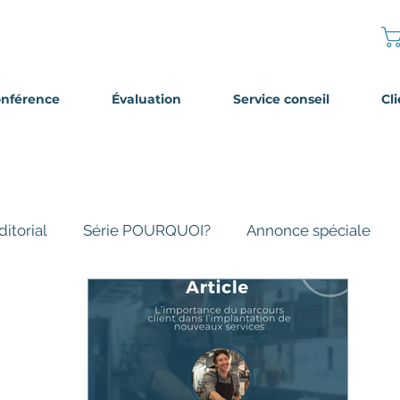
onférence
Évaluation
Service conseil
Cl
ditorial
Série POURQUOI?
Annonce spéciale
tage d'expériences
stuces
Client mystère
Hors-série