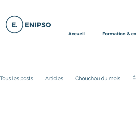
Accueil
Formation & c
Tous les posts
Articles
Chouchou du mois
É
Avis de nomination
Histoire de service
Par
Article exclusif - Abonné INFOLETTR
Trucs et a