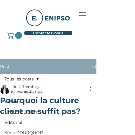
Contactez-nous
Post
Tous les posts
Julie Tremblay
Tous les posts
2 min de lecture
Pourquoi la culture
Articles
client ne suffit pas?
Chouchou du mois
Éditorial
Série POURQUOI?