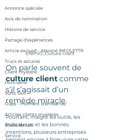
Annonce spéciale
Avis de nomination
Histoire de service
Partage d'expériences
Article exclusif - Abonné INFOLETTR
ENIPSO_Culture client
Trucs et astuces
On parle souvent de 
Client mystère
culture client
 comme 
Hors-série
s’il s’agissait d’un 
Softs Skill
remède miracle. 
Oups - moment d'embarras
Articles clients mystères
Pourtant, malgré les outils, les 
indicateurs et les bonnes 
Étude de cas
intentions, plusieurs entreprises 
Service
peinent 
encore à faire vivre cette 