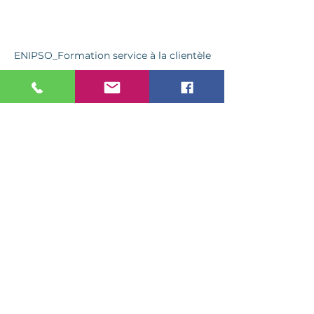
ENIPSO_Formation service 
à 
la clientèle
expérience client
Relation client
culture client
attitude client
amélioration service
Articles
Culture client
Voir tout
Posts récents