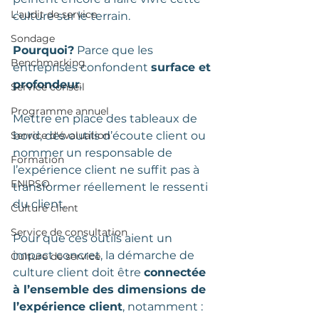
L'audit de service
culture sur le terrain.
Sondage
Pourquoi?
 Parce que les 
Benchmarking
entreprises confondent 
surface et 
profondeur
.
Service conseil
Programme annuel
Mettre en place des tableaux de 
bord, des outils d’écoute client ou 
Service d'évaluation
nommer un responsable de 
Formation
l’expérience client ne suffit pas à 
ENIPSO
transformer réellement le ressenti 
du client.
Culture client
Service de consultation
Pour que ces outils aient un 
impact concret, la démarche de 
Culture de service
culture client doit être 
connectée 
à l’ensemble des dimensions de 
l’expérience client
, notamment :