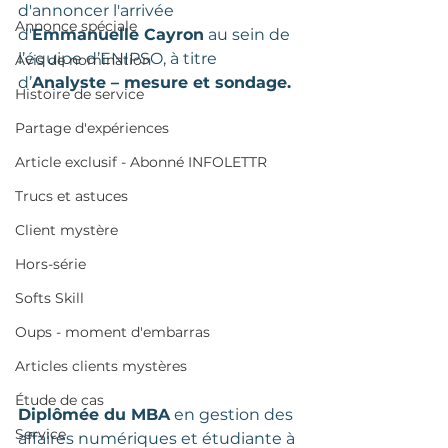
d'annoncer l'arrivée 
Annonce spéciale
d'
Emmanuelle Cayron
 au sein de 
l’équipe d’ENIPSO, à titre 
Avis de nomination
d’
Analyste – mesure et sondage.
Histoire de service
Partage d'expériences
Article exclusif - Abonné INFOLETTR
Trucs et astuces
Client mystère
Hors-série
Softs Skill
Oups - moment d'embarras
Articles clients mystères
Étude de cas
Diplômée du MBA
 en gestion des 
Service
affaires numériques et étudiante à 