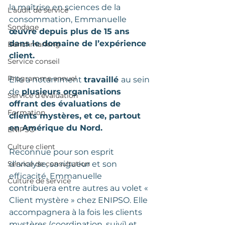
la maîtrise en sciences de la 
L'audit de service
consommation, Emmanuelle 
Sondage
œuvre depuis plus de 15 ans 
dans le domaine de l’expérience 
Benchmarking
client. 
Service conseil
Programme annuel
Elle a notamment 
travaillé 
au sein 
de 
plusieurs organisations 
Service d'évaluation
offrant des évaluations de 
Formation
clients mystères, et ce, partout 
en Amérique du Nord.
ENIPSO
Culture client
Reconnue pour son esprit 
Service de consultation
d’analyse, sa rigueur et son 
efficacité, Emmanuelle 
Culture de service
contribuera entre autres au volet « 
Client mystère » chez ENIPSO. Elle 
accompagnera à la fois les clients 
mystères (coordination, suivi) et 