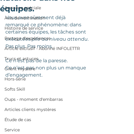
équipes.
Annonce spéciale
Vous avez sûrement déjà 
Avis de nomination
remarqué ce phénomène: dans 
Histoire de service
certaines équipes, les tâches sont 
Partage d'expériences
exécutées 
pile au niveau attendu
. 
Pas plus. Pas moins.
Article exclusif - Abonné INFOLETTR
Trucs et astuces
Ce n’est pas de la paresse. 
Ce n’est pas non plus un manque 
Client mystère
d’engagement.
Hors-série
Softs Skill
Oups - moment d'embarras
Articles clients mystères
Étude de cas
Service