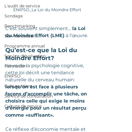
L'audit de service
ENIPSO_La Loi du Moindre Effort
Sondage
Benchmarking
C’est souvent simplement… 
la Loi 
du Moindre Effort (LME)
 à l’œuvre.
Service conseil
Programme annuel
Qu’est-ce que la Loi du 
Service d'évaluation
Moindre Effort?
Issue de la psychologie cognitive, 
Formation
cette loi décrit une tendance 
ENIPSO
naturelle du cerveau humain: 
Culture client
lorsqu’on est face à plusieurs 
façons d’accomplir une tâche, on 
Service de consultation
choisira celle qui exige le moins 
Culture de service
d’énergie pour un résultat perçu 
comme «suffisant».
Ce réflexe d’économie mentale et 