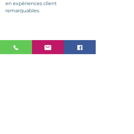
en expériences client 
remarquables.
ENIPSO_
Évaluation et formation
Évaluation et formation
leadership
culture d'entreprise
gestion d’équipe
performance au travail
loi du moindre effort
psychologie cognitive
initiative
proactivité
motivation
Articles
L'audit de service