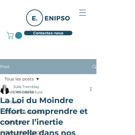
Contactez-nous
Post
Tous les posts
Julie Tremblay
Tous les posts
2 min de lecture
La Loi du Moindre
Articles
Effort: comprendre et
Chouchou du mois
contrer l’inertie
Éditorial
naturelle dans nos
Série POURQUOI?