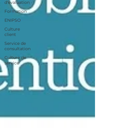
d'évaluation
Formation
ENIPSO
Culture
client
Service de
consultation
Culture de
service