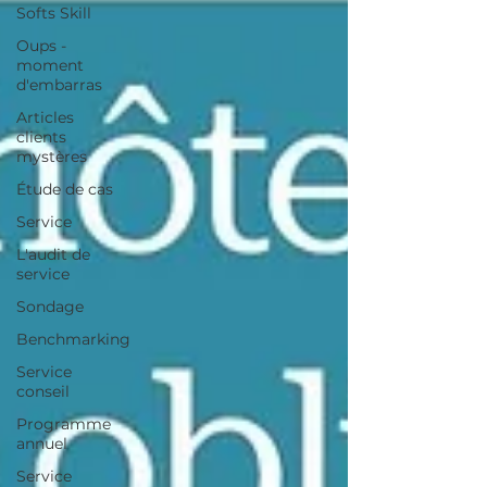
Softs Skill
Oups -
moment
d'embarras
Articles
clients
mystères
Étude de cas
Service
L'audit de
service
Sondage
Benchmarking
Service
conseil
Programme
annuel
Service