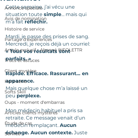
Cette semaine, j’ai vécu une 
Annonce spéciale
situation toute 
simple
… mais qui 
Avis de nomination
m’a fait 
réfléchir.
Histoire de service
Mardi, je passe des prises de sang.
Partage d'expériences
Mercredi, je reçois déjà un courriel: 
Article exclusif - Abonné INFOLETTR
« Tous vos résultats sont 
parfaits. »
Trucs et astuces
Client mystère
Rapide. Efficace. Rassurant… en 
apparence.
Hors-série
Mais quelque chose m’a laissé un 
Softs Skill
peu 
perplexe.
Oups - moment d'embarras
Mon médecin habituel a pris sa 
Articles clients mystères
retraite. Ce message venait d’un 
Étude de cas
médecin remplaçant. 
Aucun 
échange. Aucun contexte.
 Juste 
Service