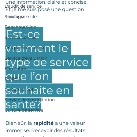
une information, claire et concise. 
L'audit de service
Et je me suis posé une question 
Sondage
toute simple:
Benchmarking
Est-ce 
Service conseil
vraiment le 
Programme annuel
Service d'évaluation
type de service 
Formation
que l’on 
ENIPSO
souhaite en 
Culture client
Service de consultation
santé?
Culture de service
Bien sûr, la
 rapidité 
a une valeur 
immense. Recevoir des résultats 