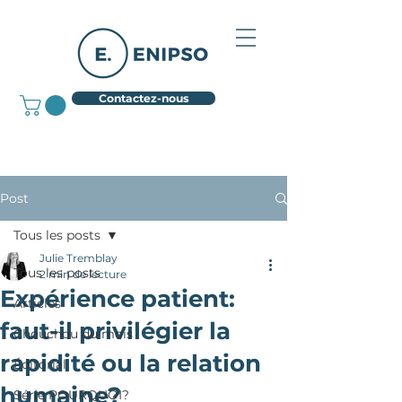
Contactez-nous
Post
Tous les posts
Julie Tremblay
Tous les posts
2 min de lecture
Expérience patient:
Articles
faut-il privilégier la
Chouchou du mois
rapidité ou la relation
Éditorial
humaine?
Série POURQUOI?