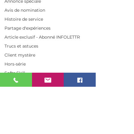
Annonce spéciale
Avis de nomination
Histoire de service
Partage d'expériences
info@enipso.com
Article exclusif - Abonné INFOLETTR
Trucs et astuces
905 de Nemours, local 170,
Québec, QC, G1H 6Z5
Client mystère
Hors-série
Softs Skill
1-855-741-9330
Oups - moment d'embarras
Articles clients mystères
Droits réservés ENIPSO.com maj. mai
2026
Étude de cas
Service
L'audit de service
Sondage