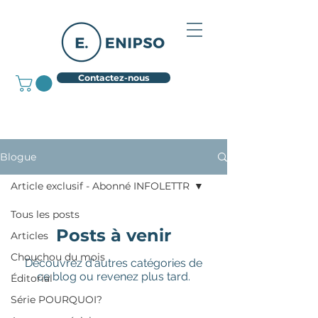
Contactez-nous
Blogue
Article exclusif - Abonné INFOLETTR
Tous les posts
Posts à venir
Articles
Chouchou du mois
Découvrez d'autres catégories de
ce blog ou revenez plus tard.
Éditorial
Série POURQUOI?