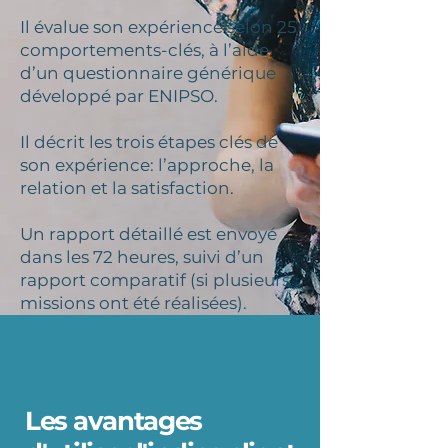
Il évalue son expérience selon 25
comportements-clés, à l’aide
d’un questionnaire générique
développé par ENIPSO.
Il décrit les trois étapes clés de
son expérience: l’approche, la
relation et la satisfaction.
Un rapport détaillé est envoyé
dans les 72 heures, suivi d’un
rapport comparatif (si plusieurs
missions ont été réalisées).
Les avantages