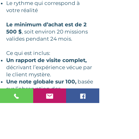
Le rythme qui correspond à
votre réalité
Le minimum d’achat est de 2
500 $
, soit environ 20 missions
valides pendant 24 mois.
Ce qui est inclus:
Un rapport de visite complet,
décrivant l’expérience vécue par
le client mystère.
Une note globale sur 100,
basée
sur l’observation des
comportements attendus.
Des commentaires qualitatifs
et des indicateurs clés
:
satisfaction et
recommandation.
Un classement
qui vous permet
de situer votre performance de