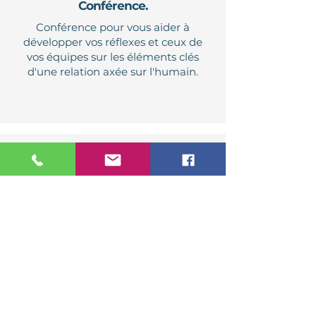
Conférence.
Conférence pour vous aider à
développer vos réflexes et ceux de
vos équipes sur les éléments clés
d'une relation axée sur l'humain.
Sondage.
Vise à comprendre où et comment
améliorer la satisfaction afin de
répondre aux attentes de vos clients.
Visites d'auditeurs.
Validation de l'application des