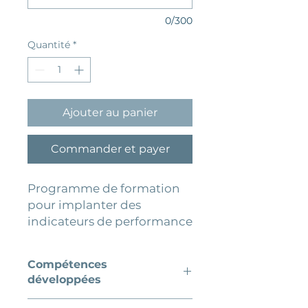
0/300
Quantité
*
Ajouter au panier
Commander et payer
Programme de formation
pour implanter des
indicateurs de performance
Des indicateurs de
Compétences
performance bien définis
développées
permettent de mieux
comprendre l'expérience
Définir des indicateurs de