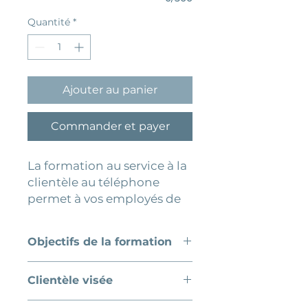
Quantité
*
Ajouter au panier
Commander et payer
La formation au service à la
clientèle au téléphone
permet à vos employés de
structurer leurs appels, de
mieux comprendre leurs
Objectifs de la formation
clients et d’adapter leur
communication en temps
Structurer un échange
Clientèle visée
réel afin de faire de chaque
téléphonique efficace
échange une occasion de
Comprendre rapidement les
Tous les employés en contact