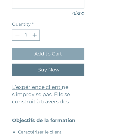
0/300
Quantity
*
Add to Cart
Buy Now
L’expérience client
ne
s’improvise pas. Elle se
construit à travers des
pratiques cohérentes, des
comportements adaptés et
Objectifs de la formation
des interactions qui
répondent aux attentes des
Caractériser le client.