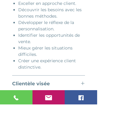
clients.
Exceller en approche client.
Découvrir les besoins avec les
bonnes méthodes.
Donnez à vos employés les
Développer le réflexe de la
outils pour maîtriser les
personnalisation.
meilleures pratiques en
Identifier les opportunités de
expérience client et
vente.
appliquer concrètement
Mieux gérer les situations
des approches qui
difficiles.
contribuent à créer des
Créer une expérience client
distinctive.
expériences mémorables.
Des subventions
Clientèle visée
gouvernementales peuvent
Tous les employés en contact
être disponibles pour
Durée
avec la clientèle.
soutenir votre
investissement en
3 h
Nombre de participants
formation.
De
3 à 15 participants
Développez les