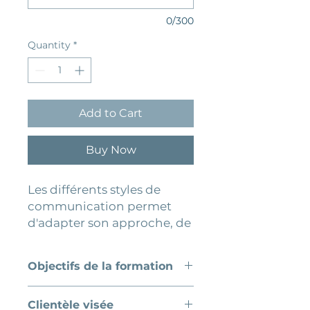
0/300
Quantity
*
Add to Cart
Buy Now
Les différents styles de
communication permet
d'adapter son approche, de
personnaliser le service et
de créer des interactions
Objectifs de la formation
plus efficaces.
Analyser une demande reçue
Clientèle visée
Donnez à vos employés les
par courriel