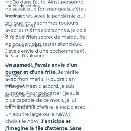
McDo dans l’auto. Ainsi, personne 
L'audit de service
ne savait que j’en mangeais, c’était 
Sondage
mon secret. Avec la pandémie qui 
fait que nous sommes toujours 
Benchmarking
avec les mêmes personnes, je dois 
Service conseil
dire que mon secret de malbouffe 
ne pouvait plus rester silencieux. 
Programme annuel
J’avais envie d’une cochonnerie 😊. 
Service d'évaluation
Un samedi, j’avais envie d’un 
Formation
burger et d’une frite.
 Je vérifie 
ENIPSO
avec mon mari s’il voudrait en 
Culture client
manger. Il est d’accord, je suis 
surprise. Pour concerter ( je suis 
Service de consultation
plus capable de ce mot !), je lui 
Culture de service
demande s’il préfère le McDo avec 
un sourire large ou le A&W. Il 
choisit le A&W. 
J’anticipe et 
j’imagine la file d’attente. Sans 