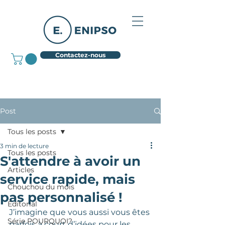
Contactez-nous
Post
Tous les posts
3 min de lecture
Tous les posts
S'attendre à avoir un
Articles
service rapide, mais
Chouchou du mois
pas personnalisé !
Éditorial
J
’imagine que vous aussi vous êtes 
Série POURQUOI?
parfois à court d’idées pour les 