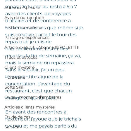
repas. De lunch au resto à 5 à 7 
Annonce spéciale
avec des clients, de voyages 
Avis de nomination
d’affaires et de conférence à 
Histoire de service
l’extérieur, disons que même si je 
suis créative, j’ai fait le tour des 
Partage d'expériences
repas que je cuisine 
Article exclusif - Abonné INFOLETTR
habituellement. Tester des 
recettes la fin de semaine, ça va, 
Trucs et astuces
mais la semaine on repassera.  
Client mystère
Sans le vouloir, j’ai un peu 
l’écœurantite aiguë de la 
Hors-série
concertation. L’avantage du 
Softs Skill
restaurant, c’est que chacun 
Oups - moment d'embarras
mange ce qui lui plaît.
Articles clients mystères
En ayant des rencontres à 
Étude de cas
l’extérieur, j’avoue que je trichais 
un peu et me payais parfois du 
Service