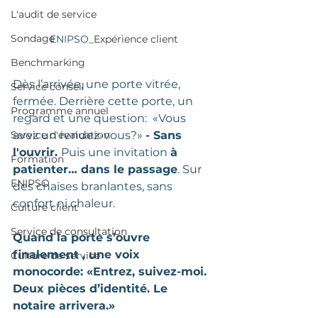
L'audit de service
Sondage
ENIPSO_
Expérience client
Benchmarking
Dès l’arrivée, une porte vitrée, 
Service conseil
fermée. Derrière cette porte, un 
Programme annuel
regard et une question:  «Vous 
Service d'évaluation
avez un rendez-vous?» 
- Sans 
l'ouvrir.
Puis une invitation 
à 
Formation
patienter… dans le passage
. Sur 
ENIPSO
des chaises branlantes, sans 
confort ni chaleur.
Culture client
Service de consultation
Quand la porte s’ouvre 
finalement , une voix 
Culture de service
monocorde: «Entrez, suivez-moi. 
Deux pièces d’identité. Le 
notaire arrivera.»