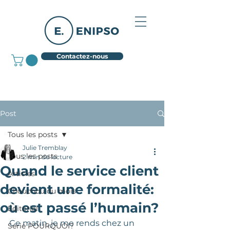
Contactez-nous
Post
Tous les posts
Julie Tremblay
Tous les posts
2 min de lecture
Quand le service client
Articles
devient une formalité:
Chouchou du mois
où est passé l’humain?
Éditorial
Ce matin, je me rends chez un 
Série POURQUOI?