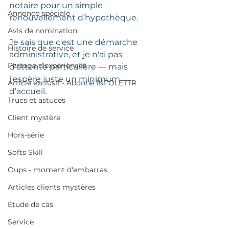
notaire pour un simple 
Annonce spéciale
renouvellement d’hypothèque. 
Avis de nomination
Je sais que c'est une démarche 
Histoire de service
administrative, et je n'ai pas 
Partage d'expériences
d'attente particulière — mais 
j'espère juste un minimum 
Article exclusif - Abonné INFOLETTR
d’accueil. 
Trucs et astuces
Client mystère
Hors-série
Softs Skill
Oups - moment d'embarras
Articles clients mystères
Étude de cas
Service