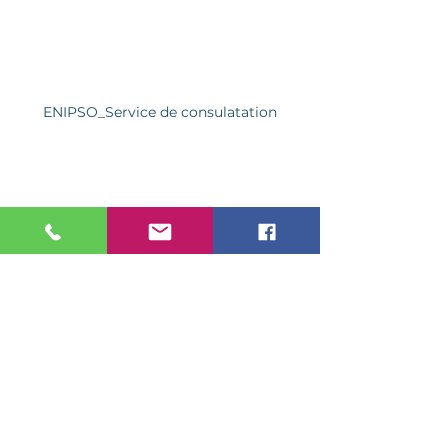
ENIPSO_Service de consulatation
expérience client
service client
culture de service
présence humaine
accueil
notaire
service déshumanisé
repenser les interactions
Articles
Service conseil