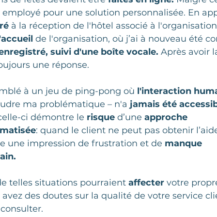
n employé pour une solution personnalisée. En ap
ré
 à la réception de l'hôtel associé à l'organisation
l'accueil
 de l'organisation, où j’ai à nouveau été co
egistré, suivi d'une boîte vocale.
 Après avoir l
oujours une réponse.
mblé à un jeu de ping-pong où 
l'interaction hum
oudre ma problématique – n'a 
jamais été accessib
lle-ci démontre le 
risque
 d’une 
approche 
omatisée
: quand le client ne peut pas obtenir l’aid
se une impression de frustration et de 
manque 
ain.
 telles situations pourraient 
affecter
 votre propr
 avez des doutes sur la qualité de votre service cli
 consulter.