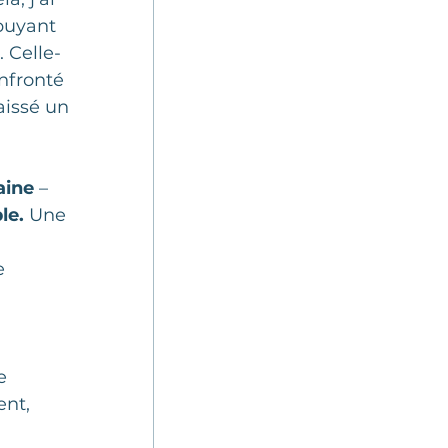
puyant 
. Celle-
nfronté 
aissé un 
aine
 – 
le.
 Une 
e 
e 
ent, 