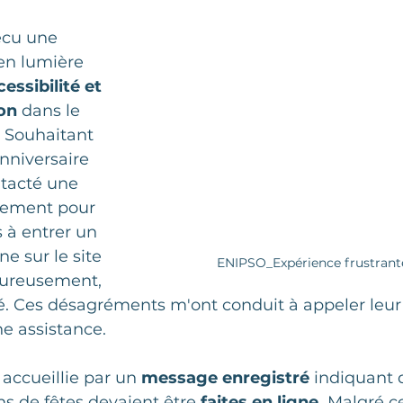
rie
Softs Skill
Oups - moment d'embarras
écu une 
en
lumière 
Étude de cas
Service
L'audit de service
cessibilité et 
ion
 dans le 
. Souhaitant 
e conseil
Programme annuel
Service d'évalu
nniversaire 
ntacté une 
sement pour 
Culture client
Service de consultation
 à entrer un 
ne sur le site 
ENIPSO_Expérience frustrant
eureusement, 
é. Ces désagréments m'ont conduit à appeler leur 
ne assistance.
 accueillie par un 
message enregistré
 indiquant 
ns de fêtes devaient être
 faites en ligne.
 Malgré cel