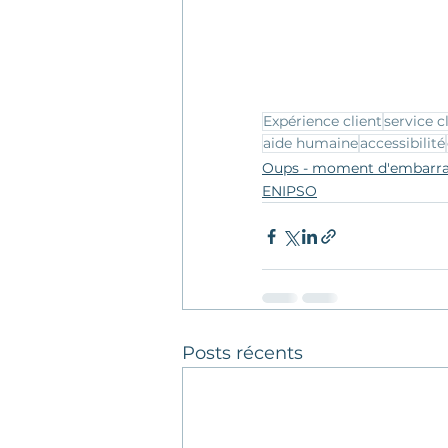
Expérience client
service c
aide humaine
accessibilité
Oups - moment d'embarr
ENIPSO
Posts récents