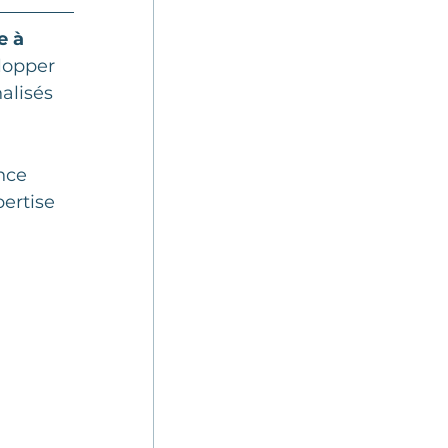
e à 
lopper 
alisés 
nce 
ertise 