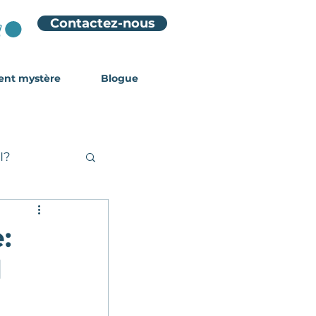
Contactez-nous
ient mystère
Blogue
I?
:
l
tuces