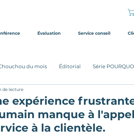
onférence
Évaluation
Service conseil
Cl
Chouchou du mois
Éditorial
Série POURQUO
 de lecture
s de nomination
Histoire de service
e expérience frustrante
umain manque à l'appe
Article exclusif - Abonné INFOLETTR
Trucs et as
rvice à la clientèle.