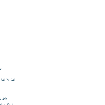
Sondage
ation
e
service 
que 
a, j'ai 