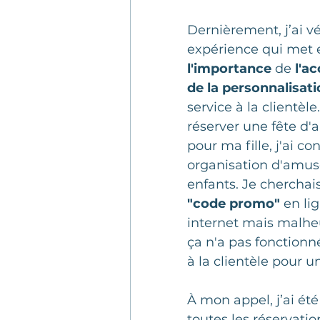
Client mystère
Hors-sé
Dernièrement, j’ai v
expérience qui met 
Articles clients mystères
l'importance
 de 
l'ac
de la personnalisat
service à la clientèle
Benchmarking
Servic
réserver une fête d'a
pour ma fille, j'ai co
organisation d'amu
Formation
ENIPSO
enfants. Je cherchais
"code promo"
 en lig
internet mais malh
Culture de service
ça n'a pas fonctionn
à la clientèle pour u
À mon appel, j’ai été
toutes les réservatio