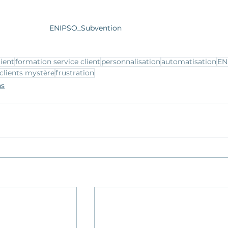
ENIPSO_Subvention
lient
formation service client
personnalisation
automatisation
EN
clients mystère
frustration
as