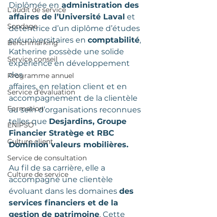
Diplômée en
 administration des 
L'audit de service
affaires de l’Université Laval
 et 
Sondage
détentrice d’un diplôme d’études 
préuniversitaires en 
comptabilité
, 
Benchmarking
Katherine possède une solide 
Service conseil
expérience en développement 
des 
Programme annuel
affaires, en relation client et en 
Service d'évaluation
accompagnement de la clientèle 
Formation
au sein d’organisations reconnues 
telles que 
Desjardins, Groupe 
ENIPSO
Financier Stratège et RBC 
Culture client
Dominion valeurs mobilières.
Service de consultation
Au fil de sa carrière, elle a 
Culture de service
accompagné une clientèle 
évoluant dans les domaines 
des 
services financiers et de la 
gestion de patrimoine
. Cette 