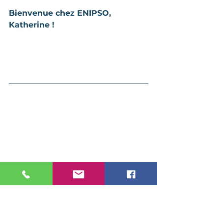
Bienvenue chez ENIPSO, 
Katherine !
ENIPSO_Service
Service à la clientèle
Expérience client