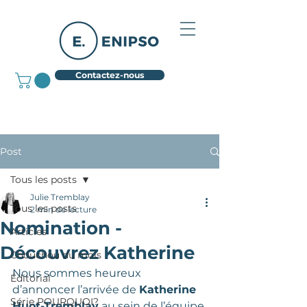
Contactez-nous
Post
Tous les posts
Julie Tremblay
Tous les posts
2 min de lecture
Nomination -
Articles
Découvrez Katherine
Chouchou du mois
Nous sommes heureux 
Éditorial
d’annoncer l’arrivée de 
Katherine 
Série POURQUOI?
Huot-Tremblay
 au sein de l’équipe 