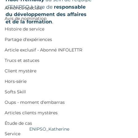
d’ENIPSO à titre de 
responsable 
Annonce spéciale
du développement des affaires 
Avis de nomination
et de la formation
.
Histoire de service
Partage d'expériences
Article exclusif - Abonné INFOLETTR
Trucs et astuces
Client mystère
Hors-série
Softs Skill
Oups - moment d'embarras
Articles clients mystères
Étude de cas
ENIPSO_Katherine
Service