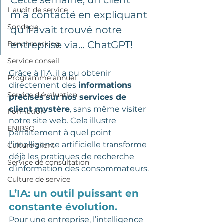
L'audit de service
m’a contacté en expliquant 
Sondage
qu’il avait trouvé notre 
entreprise via… ChatGPT! 
Benchmarking
Service conseil
Grâce à l’IA, il a pu obtenir 
Programme annuel
directement des 
informations 
Service d'évaluation
précises
sur nos services de 
client mystère
, sans même visiter 
Formation
notre site web. Cela illustre 
ENIPSO
parfaitement à quel point 
l’intelligence artificielle transforme 
Culture client
déjà les pratiques de recherche 
Service de consultation
d’information des consommateurs.
Culture de service
L’IA: un outil puissant en 
constante évolution.
Pour une entreprise, l’intelligence 