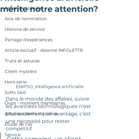
mérite notre attention?
Annonce spéciale
Avis de nomination
Histoire de service
Partage d'expériences
Article exclusif - Abonné INFOLETTR
Trucs et astuces
Client mystère
Hors-série
ENIPSO_Intelligence artificielle
Softs Skill
Dans le monde des affaires, suivre 
Oups - moment d'embarras
les avancées technologiques n’est 
plus seulement un avantage, c’est 
Articles clients mystères
une nécessité pour rester 
Étude de cas
compétitif. 
Service
Cette semaine, un client 