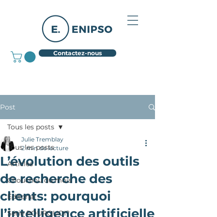
Contactez-nous
Post
Tous les posts
Julie Tremblay
Tous les posts
2 min de lecture
L’évolution des outils
Articles
de recherche des
Chouchou du mois
clients: pourquoi
Éditorial
l’intelligence artificielle
Série POURQUOI?