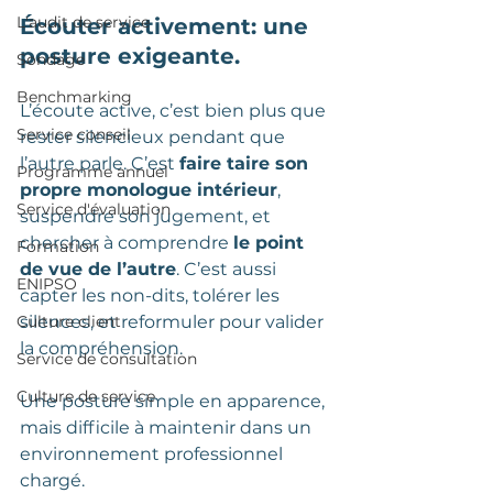
L'audit de service
Écouter activement: une 
posture exigeante.
Sondage
Benchmarking
L’écoute active, c’est bien plus que 
Service conseil
rester silencieux pendant que 
l’autre parle. C’est 
faire taire son 
Programme annuel
propre monologue intérieur
, 
Service d'évaluation
suspendre son jugement, et 
chercher à comprendre 
le point 
Formation
de vue de l’autre
. C’est aussi 
ENIPSO
capter les non-dits, tolérer les 
Culture client
silences, et reformuler pour valider 
la compréhension.
Service de consultation
Culture de service
Une posture simple en apparence, 
mais difficile à maintenir dans un 
environnement professionnel 
chargé.