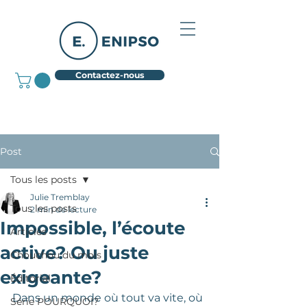
Contactez-nous
Post
Tous les posts
Julie Tremblay
Tous les posts
2 min de lecture
Impossible, l’écoute
Articles
active? Ou juste
Chouchou du mois
exigeante?
Éditorial
Dans un monde où tout va vite, où 
Série POURQUOI?