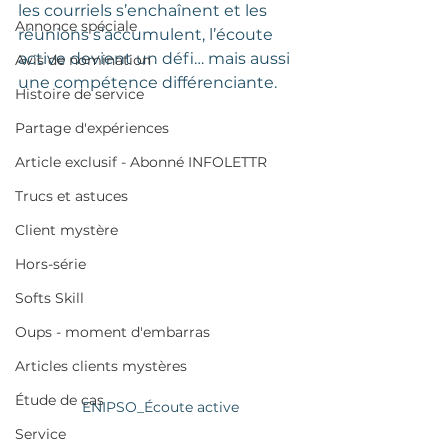
les courriels s’enchaînent et les 
Annonce spéciale
réunions s’accumulent, l’écoute 
active devient un défi… mais aussi 
Avis de nomination
une compétence différenciante.
Histoire de service
Partage d'expériences
Article exclusif - Abonné INFOLETTR
Trucs et astuces
Client mystère
Hors-série
Softs Skill
Oups - moment d'embarras
Articles clients mystères
Étude de cas
ENIPSO_
Écoute
active
Service