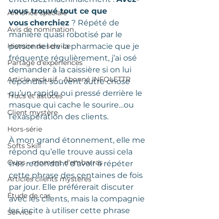
vous trouvé tout ce que 
Annonce spéciale
vous cherchiez
 ? Répété de 
Avis de nomination
manière quasi robotisé par le 
Histoire de service
personnel de la pharmacie que je 
fréquente régulièrement, j’ai osé 
Partage d'expériences
demander à la caissière si on lui 
Article exclusif - Abonné INFOLETTR
répondait souvent autre chose 
qu’un rapide oui pressé derrière le 
Trucs et astuces
masque qui cache le sourire…ou 
Client mystère
l’exaspération des clients.  
Hors-série
À mon grand étonnement, elle me 
Softs Skill
répond qu’elle trouve aussi cela 
Oups - moment d'embarras
très redondant d’avoir à répéter 
cette phrase des centaines de fois 
Articles clients mystères
par jour. Elle préférerait discuter 
Étude de cas
avec les clients, mais la compagnie 
les incite à utiliser cette phrase 
Service