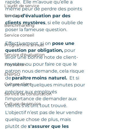
rapide.  Elle m’avoue qu’elle a 
L'audit de service
même peur de perdre des points 
Sondage
en cas 
d’évaluation par des 
clients mystères
, si elle oublie de 
Benchmarking
poser la fameuse question.  
Service conseil
Effectivement, si on 
pose une 
Programme annuel
question par obligation,
 pour 
Service d'évaluation
avoir une bonne note de client-
mystère ou pour faire ce que le 
Formation
patron nous demande, cela risque 
ENIPSO
de 
paraître moins naturel.
  Et si 
Culture client
on prenait quelques minutes pour 
préciser aux employés 
Service de consultation
l'importance de demander aux 
Culture de service
clients s'ils ont tout trouvé. 
L'objectif n’est pas de leur vendre 
quelque chose de plus, mais 
plutôt de 
s'assurer que les 