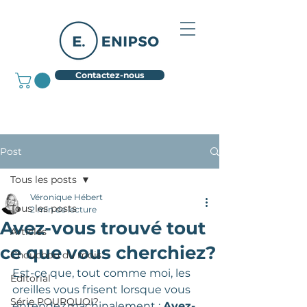
Contactez-nous
Post
Tous les posts
Véronique Hébert
Tous les posts
2 min de lecture
Avez-vous trouvé tout
Articles
ce que vous cherchiez?
Chouchou du mois
Est-ce que, tout comme moi, les 
Éditorial
oreilles vous frisent lorsque vous 
Série POURQUOI?
entendez machinalement : 
Avez-